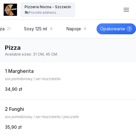
Pizzeria Nocna - Szczecin - Pizzeria Nocna - Szczecin
Pizzeria Nocna - Szczecin
Provide address...
zza
Sosy 125 ml
Napoje
Opakowanie
21
8
6
1
Pizza
Available sizes: 31 CM, 45 CM.
1 Margherita
sos pomidorowy / ser mozzarella
34,90 zł
2 Funghi
sos pomidorowy / ser mozzarella / pieczarki
35,90 zł