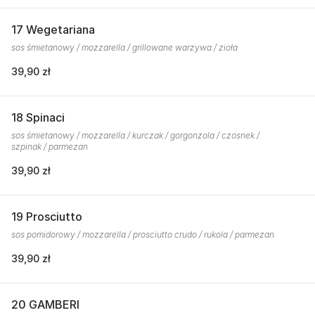
17 Wegetariana
sos śmietanowy / mozzarella / grillowane warzywa / zioła
39,90 zł
18 Spinaci
sos śmietanowy / mozzarella / kurczak / gorgonzola / czosnek /
szpinak / parmezan
39,90 zł
19 Prosciutto
sos pomidorowy / mozzarella / prosciutto crudo / rukola / parmezan
39,90 zł
20 GAMBERI