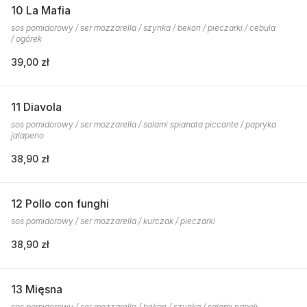
10 La Mafia
sos pomidorowy / ser mozzarella / szynka / bekon / pieczarki / cebula
/ ogórek
39,00 zł
11 Diavola
sos pomidorowy / ser mozzarella / salami spianata piccante / papryka
jalapeno
38,90 zł
12 Pollo con funghi
sos pomidorowy / ser mozzarella / kurczak / pieczarki
38,90 zł
13 Mięsna
sos pomidorowy / ser mozzarella / bekon / szynka / salami napoli