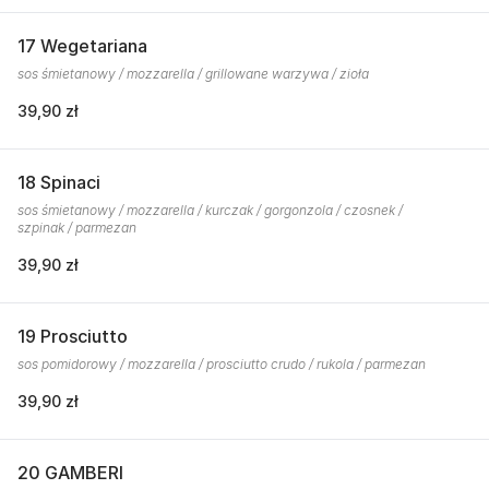
17 Wegetariana
sos śmietanowy / mozzarella / grillowane warzywa / zioła
39,90 zł
18 Spinaci
sos śmietanowy / mozzarella / kurczak / gorgonzola / czosnek /
szpinak / parmezan
39,90 zł
19 Prosciutto
sos pomidorowy / mozzarella / prosciutto crudo / rukola / parmezan
39,90 zł
20 GAMBERI