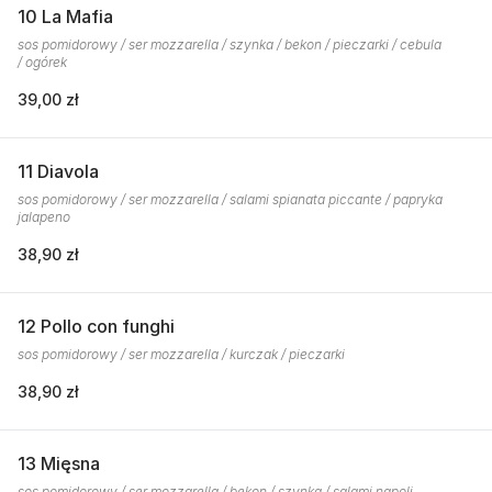
10 La Mafia
sos pomidorowy / ser mozzarella / szynka / bekon / pieczarki / cebula
/ ogórek
39,00 zł
11 Diavola
sos pomidorowy / ser mozzarella / salami spianata piccante / papryka
jalapeno
38,90 zł
12 Pollo con funghi
sos pomidorowy / ser mozzarella / kurczak / pieczarki
38,90 zł
13 Mięsna
sos pomidorowy / ser mozzarella / bekon / szynka / salami napoli