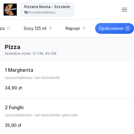
Pizzeria Nocna - Szczecin - Pizzeria Nocna - Szczecin
Pizzeria Nocna - Szczecin
Provide address...
zza
Sosy 125 ml
Napoje
Opakowanie
21
8
6
1
Pizza
Available sizes: 31 CM, 45 CM.
1 Margherita
sos pomidorowy / ser mozzarella
34,90 zł
2 Funghi
sos pomidorowy / ser mozzarella / pieczarki
35,90 zł