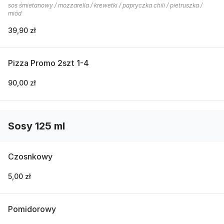
sos śmietanowy / mozzarella / krewetki / papryczka chili / pietruszka /
miód
39,90 zł
Pizza Promo 2szt 1-4
90,00 zł
Sosy 125 ml
Czosnkowy
5,00 zł
Pomidorowy