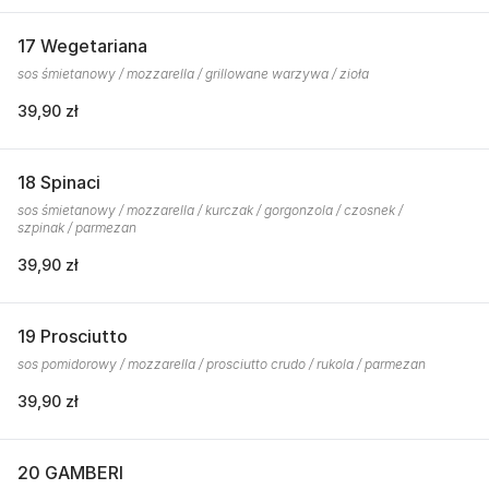
17 Wegetariana
sos śmietanowy / mozzarella / grillowane warzywa / zioła
39,90 zł
18 Spinaci
sos śmietanowy / mozzarella / kurczak / gorgonzola / czosnek /
szpinak / parmezan
39,90 zł
19 Prosciutto
sos pomidorowy / mozzarella / prosciutto crudo / rukola / parmezan
39,90 zł
20 GAMBERI