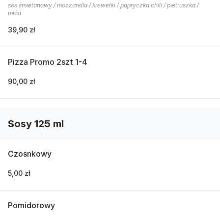
sos śmietanowy / mozzarella / krewetki / papryczka chili / pietruszka /
miód
39,90 zł
Pizza Promo 2szt 1-4
90,00 zł
Sosy 125 ml
Czosnkowy
5,00 zł
Pomidorowy