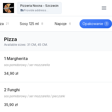
Pizzeria Nocna - Szczecin - Pizzeria Nocna - Szczecin
Pizzeria Nocna - Szczecin
Provide address...
zza
Sosy 125 ml
Napoje
Opakowanie
21
8
6
1
Pizza
Available sizes: 31 CM, 45 CM.
1 Margherita
sos pomidorowy / ser mozzarella
34,90 zł
2 Funghi
sos pomidorowy / ser mozzarella / pieczarki
35,90 zł