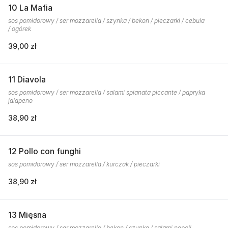
10 La Mafia
sos pomidorowy / ser mozzarella / szynka / bekon / pieczarki / cebula
/ ogórek
39,00 zł
11 Diavola
sos pomidorowy / ser mozzarella / salami spianata piccante / papryka
jalapeno
38,90 zł
12 Pollo con funghi
sos pomidorowy / ser mozzarella / kurczak / pieczarki
38,90 zł
13 Mięsna
sos pomidorowy / ser mozzarella / bekon / szynka / salami napoli