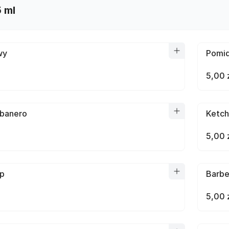
 ml
wy
Pomi
5,00 
banero
Ketc
5,00 
p
Barb
5,00 