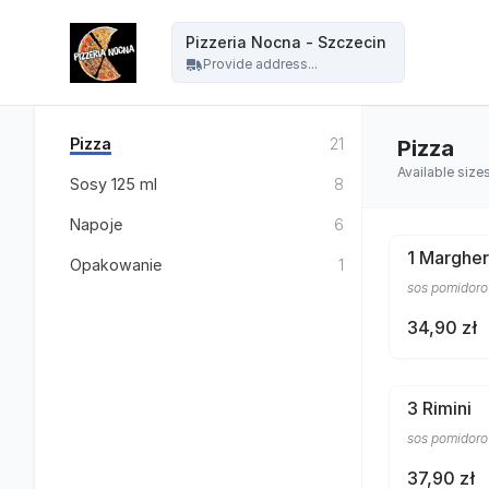
Pizzeria Nocna - Szczecin - Pizzeria Nocna - Szczecin
Pizzeria Nocna - Szczecin
Provide address...
Pizza
21
Pizza
Available size
Sosy 125 ml
8
Napoje
6
1 Margher
Opakowanie
1
sos pomidoro
34,90 zł
3 Rimini
sos pomidoro
37,90 zł