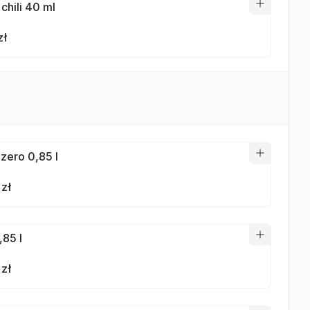
chili 40 ml
zł
 zero 0,85 l
 zł
,85 l
 zł