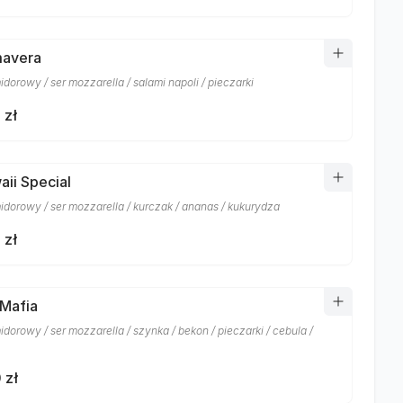
mavera
dorowy / ser mozzarella / salami napoli / pieczarki
 zł
aii Special
idorowy / ser mozzarella / kurczak / ananas / kukurydza
 zł
 Mafia
dorowy / ser mozzarella / szynka / bekon / pieczarki / cebula /
 zł