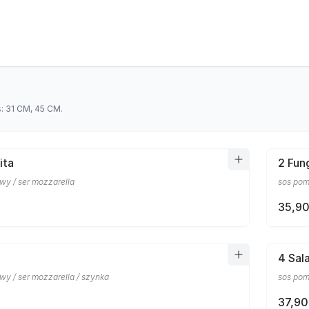
s: 31 CM, 45 CM.
ita
2 Fun
wy / ser mozzarella
sos pom
35,90
4 Sal
wy / ser mozzarella / szynka
sos pom
37,90