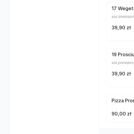
17 Weget
sos śmietanow
39,90 zł
19 Prosci
sos pomidorow
39,90 zł
Pizza Pro
90,00 zł