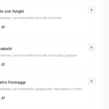
llo con funghi
dorowy / ser mozzarella / kurczak / pieczarki
 zł
izabeth
idorowy / ser mozzarella / kurczak / kukurydza / papryka
 zł
atro Formaggi
idorowy / ser mozzarella / gorgonzola / mascarpone / ricotta
 zł