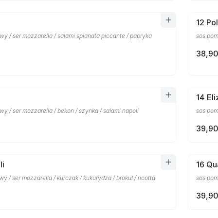
12 Po
y / ser mozzarella / salami spianata piccante / papryka
sos pomi
38,90
14 El
y / ser mozzarella / bekon / szynka / salami napoli
sos pom
39,90
li
16 Qu
y / ser mozzarella / kurczak / kukurydza / brokuł / ricotta
sos pom
39,90