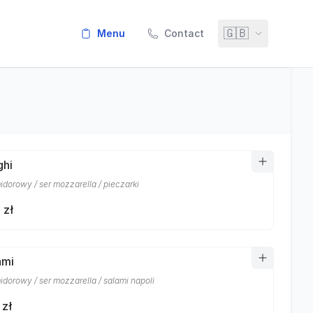
🇬🇧
menu
Contact
ghi
idorowy / ser mozzarella / pieczarki
 zł
ami
idorowy / ser mozzarella / salami napoli
 zł