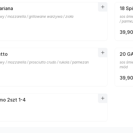
ariana
18 Sp
y / mozzarella / grillowane warzywa / zioła
sos śmi
/ parme
39,90
utto
20 G
y / mozzarella / prosciutto crudo / rukola / parmezan
sos śmie
miód
39,90
mo 2szt 1-4