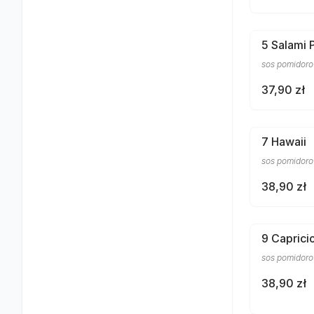
5 Salami 
sos pomidorow
37,90 zł
7 Hawaii
sos pomidoro
38,90 zł
9 Caprici
sos pomidorow
38,90 zł