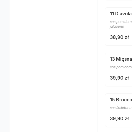
11 Diavola
sos pomidorow
jalapeno
38,90 zł
13 Mięsna
sos pomidorow
39,90 zł
15 Brocco
sos śmietanow
39,90 zł