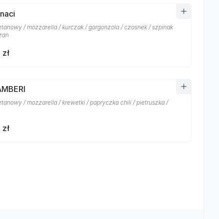
inaci
etanowy / mozzarella / kurczak / gorgonzola / czosnek / szpinak
zan
 zł
AMBERI
tanowy / mozzarella / krewetki / papryczka chili / pietruszka /
 zł