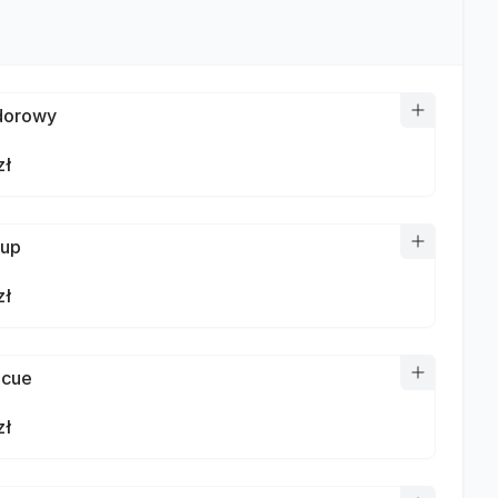
dorowy
zł
hup
zł
ecue
zł