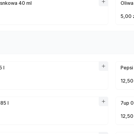
osnkowa 40 ml
Oliwa 
5,00 
 l
Pepsi
12,50
85 l
7up 0
12,50