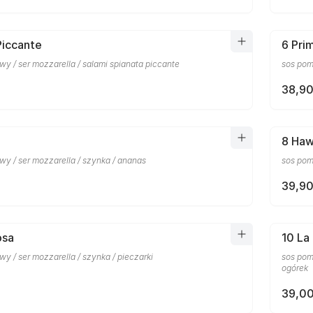
Piccante
6 Pri
y / ser mozzarella / salami spianata piccante
sos pomi
38,90
8 Haw
wy / ser mozzarella / szynka / ananas
sos pom
39,90
osa
10 La
y / ser mozzarella / szynka / pieczarki
sos pomi
ogórek
39,00