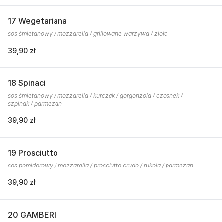
17 Wegetariana
sos śmietanowy / mozzarella / grillowane warzywa / zioła
39,90 zł
18 Spinaci
sos śmietanowy / mozzarella / kurczak / gorgonzola / czosnek /
szpinak / parmezan
39,90 zł
19 Prosciutto
sos pomidorowy / mozzarella / prosciutto crudo / rukola / parmezan
39,90 zł
20 GAMBERI