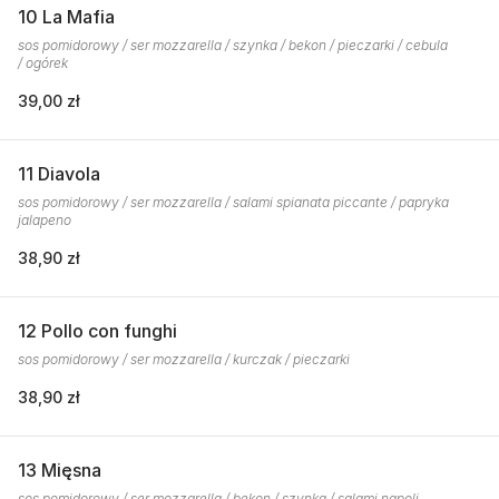
10 La Mafia
sos pomidorowy / ser mozzarella / szynka / bekon / pieczarki / cebula
/ ogórek
39,00 zł
11 Diavola
sos pomidorowy / ser mozzarella / salami spianata piccante / papryka
jalapeno
38,90 zł
12 Pollo con funghi
sos pomidorowy / ser mozzarella / kurczak / pieczarki
38,90 zł
13 Mięsna
sos pomidorowy / ser mozzarella / bekon / szynka / salami napoli