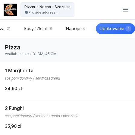
Pizzeria Nocna - Szczecin - Pizzeria Nocna - Szczecin
Pizzeria Nocna - Szczecin
Provide address...
zza
Sosy 125 ml
Napoje
Opakowanie
21
8
6
1
Pizza
Available sizes: 31 CM, 45 CM.
1 Margherita
sos pomidorowy / ser mozzarella
34,90 zł
2 Funghi
sos pomidorowy / ser mozzarella / pieczarki
35,90 zł