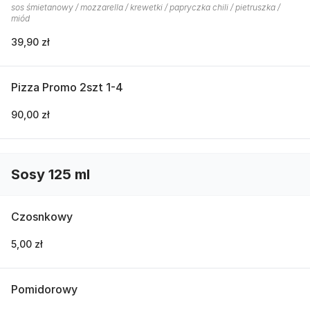
sos śmietanowy / mozzarella / krewetki / papryczka chili / pietruszka /
miód
39,90 zł
Pizza Promo 2szt 1-4
90,00 zł
Sosy 125 ml
Czosnkowy
5,00 zł
Pomidorowy