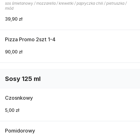
sos śmietanowy / mozzarella / krewetki / papryczka chili / pietruszka /
miód
39,90 zł
Pizza Promo 2szt 1-4
90,00 zł
Sosy 125 ml
Czosnkowy
5,00 zł
Pomidorowy