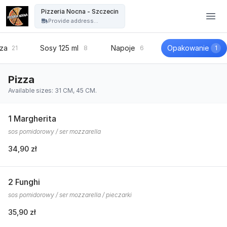
Pizzeria Nocna - Szczecin - Pizzeria Nocna - Szczecin
Pizzeria Nocna - Szczecin
Provide address...
zza
Sosy 125 ml
Napoje
Opakowanie
21
8
6
1
Pizza
Available sizes: 31 CM, 45 CM.
1 Margherita
sos pomidorowy / ser mozzarella
34,90 zł
2 Funghi
sos pomidorowy / ser mozzarella / pieczarki
35,90 zł