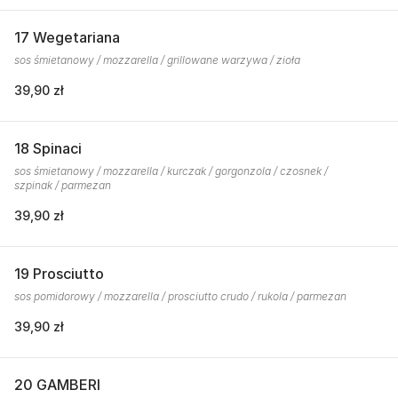
17 Wegetariana
sos śmietanowy / mozzarella / grillowane warzywa / zioła
39,90 zł
18 Spinaci
sos śmietanowy / mozzarella / kurczak / gorgonzola / czosnek /
szpinak / parmezan
39,90 zł
19 Prosciutto
sos pomidorowy / mozzarella / prosciutto crudo / rukola / parmezan
39,90 zł
20 GAMBERI