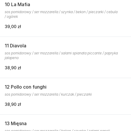
10 La Mafia
sos pomidorowy / ser mozzarella / szynka / bekon / pieczarki / cebula
/ ogórek
39,00 zł
11 Diavola
sos pomidorowy / ser mozzarella / salami spianata piccante / papryka
jalapeno
38,90 zł
12 Pollo con funghi
sos pomidorowy / ser mozzarella / kurczak / pieczarki
38,90 zł
13 Mięsna
sos pomidorowy / ser mozzarella / bekon / szynka / salami napoli