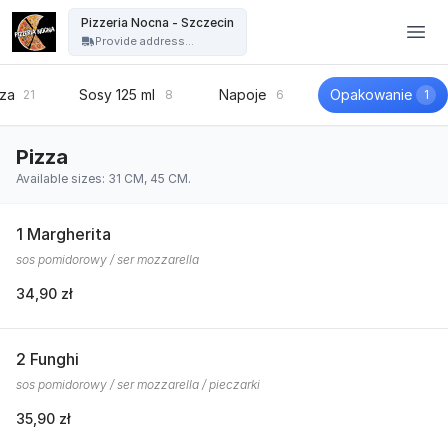
Pizzeria Nocna - Szczecin - Pizzeria Nocna - Szczecin
Pizzeria Nocna - Szczecin
Provide address...
zza
Sosy 125 ml
Napoje
Opakowanie
21
8
6
1
Pizza
Available sizes: 31 CM, 45 CM.
1 Margherita
sos pomidorowy / ser mozzarella
34,90 zł
2 Funghi
sos pomidorowy / ser mozzarella / pieczarki
35,90 zł