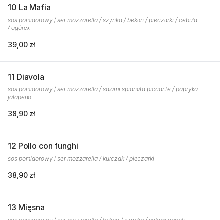
10 La Mafia
sos pomidorowy / ser mozzarella / szynka / bekon / pieczarki / cebula
/ ogórek
39,00 zł
11 Diavola
sos pomidorowy / ser mozzarella / salami spianata piccante / papryka
jalapeno
38,90 zł
12 Pollo con funghi
sos pomidorowy / ser mozzarella / kurczak / pieczarki
38,90 zł
13 Mięsna
sos pomidorowy / ser mozzarella / bekon / szynka / salami napoli