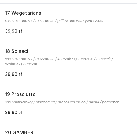
17 Wegetariana
sos śmietanowy / mozzarella / grillowane warzywa / zioła
39,90 zł
18 Spinaci
sos śmietanowy / mozzarella / kurczak / gorgonzola / czosnek /
szpinak / parmezan
39,90 zł
19 Prosciutto
sos pomidorowy / mozzarella / prosciutto crudo / rukola / parmezan
39,90 zł
20 GAMBERI