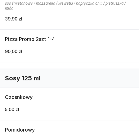
sos śmietanowy / mozzarella / krewetki / papryczka chili / pietruszka /
miód
39,90 zł
Pizza Promo 2szt 1-4
90,00 zł
Sosy 125 ml
Czosnkowy
5,00 zł
Pomidorowy