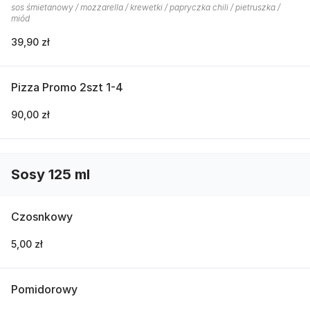
sos śmietanowy / mozzarella / krewetki / papryczka chili / pietruszka /
miód
39,90 zł
Pizza Promo 2szt 1-4
90,00 zł
Sosy 125 ml
Czosnkowy
5,00 zł
Pomidorowy