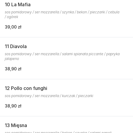
10 La Mafia
sos pomidorowy / ser mozzarella / szynka / bekon / pieczarki / cebula
/ ogórek
39,00 zł
11 Diavola
sos pomidorowy / ser mozzarella / salami spianata piccante / papryka
jalapeno
38,90 zł
12 Pollo con funghi
sos pomidorowy / ser mozzarella / kurczak / pieczarki
38,90 zł
13 Mięsna
sos pomidorowy / ser mozzarella / bekon / szynka / salami napoli