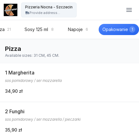
Pizzeria Nocna - Szczecin - Pizzeria Nocna - Szczecin
Pizzeria Nocna - Szczecin
Provide address...
zza
Sosy 125 ml
Napoje
Opakowanie
21
8
6
1
Pizza
Available sizes: 31 CM, 45 CM.
1 Margherita
sos pomidorowy / ser mozzarella
34,90 zł
2 Funghi
sos pomidorowy / ser mozzarella / pieczarki
35,90 zł