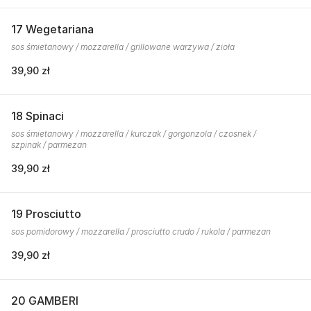
17 Wegetariana
sos śmietanowy / mozzarella / grillowane warzywa / zioła
39,90 zł
18 Spinaci
sos śmietanowy / mozzarella / kurczak / gorgonzola / czosnek /
szpinak / parmezan
39,90 zł
19 Prosciutto
sos pomidorowy / mozzarella / prosciutto crudo / rukola / parmezan
39,90 zł
20 GAMBERI