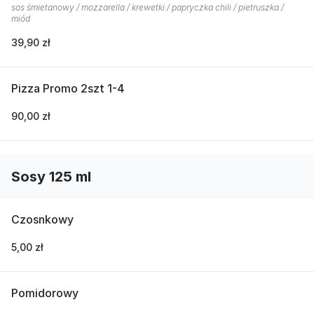
sos śmietanowy / mozzarella / krewetki / papryczka chili / pietruszka /
miód
39,90 zł
Pizza Promo 2szt 1-4
90,00 zł
Sosy 125 ml
Czosnkowy
5,00 zł
Pomidorowy