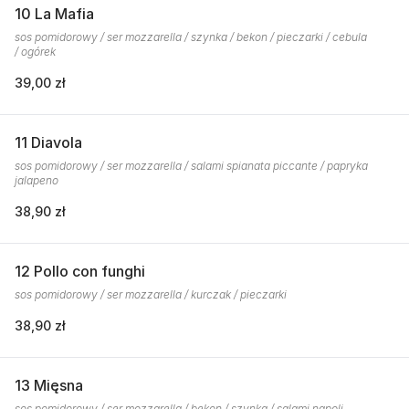
10 La Mafia
sos pomidorowy / ser mozzarella / szynka / bekon / pieczarki / cebula
/ ogórek
39,00 zł
11 Diavola
sos pomidorowy / ser mozzarella / salami spianata piccante / papryka
jalapeno
38,90 zł
12 Pollo con funghi
sos pomidorowy / ser mozzarella / kurczak / pieczarki
38,90 zł
13 Mięsna
sos pomidorowy / ser mozzarella / bekon / szynka / salami napoli