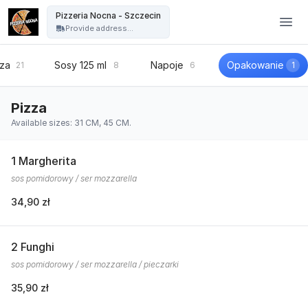
Pizzeria Nocna - Szczecin - Pizzeria Nocna - Szczecin
Pizzeria Nocna - Szczecin
Provide address...
zza
Sosy 125 ml
Napoje
Opakowanie
21
8
6
1
Pizza
Available sizes: 31 CM, 45 CM.
1 Margherita
sos pomidorowy / ser mozzarella
34,90 zł
2 Funghi
sos pomidorowy / ser mozzarella / pieczarki
35,90 zł