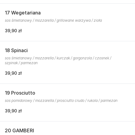
17 Wegetariana
sos śmietanowy / mozzarella / grillowane warzywa / zioła
39,90 zł
18 Spinaci
sos śmietanowy / mozzarella / kurczak / gorgonzola / czosnek /
szpinak / parmezan
39,90 zł
19 Prosciutto
sos pomidorowy / mozzarella / prosciutto crudo / rukola / parmezan
39,90 zł
20 GAMBERI