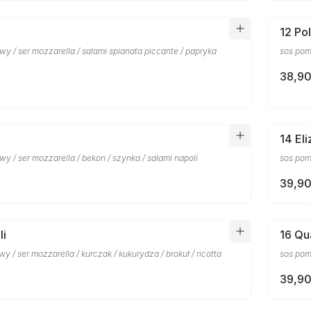
12 Po
y / ser mozzarella / salami spianata piccante / papryka
sos pomi
38,90
14 El
y / ser mozzarella / bekon / szynka / salami napoli
sos pom
39,90
li
16 Qu
y / ser mozzarella / kurczak / kukurydza / brokuł / ricotta
sos pom
39,90