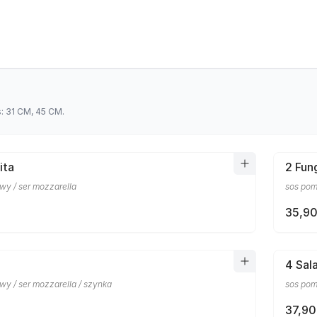
s: 31 CM, 45 CM.
ita
2 Fun
wy / ser mozzarella
sos pom
35,90
4 Sal
wy / ser mozzarella / szynka
sos pom
37,90