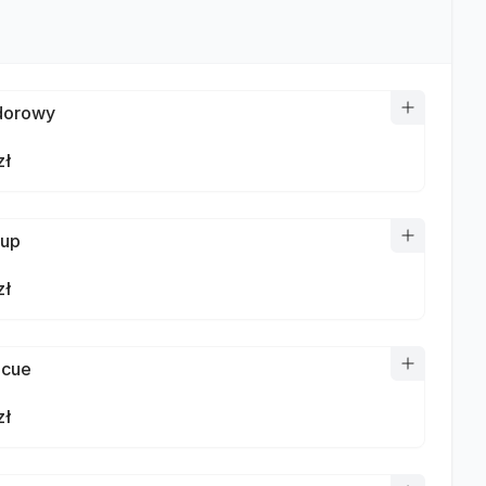
dorowy
zł
hup
zł
ecue
zł