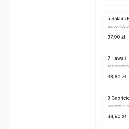
5 Salami 
sos pomidorow
37,90 zł
7 Hawaii
sos pomidoro
38,90 zł
9 Caprici
sos pomidorow
38,90 zł