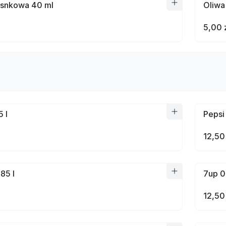
osnkowa 40 ml
Oliwa 
5,00 
 l
Pepsi
12,50
85 l
7up 0
12,50