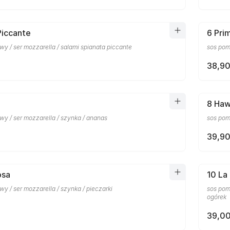
Piccante
6 Pri
y / ser mozzarella / salami spianata piccante
sos pomi
38,90
8 Haw
wy / ser mozzarella / szynka / ananas
sos pom
39,90
osa
10 La
y / ser mozzarella / szynka / pieczarki
sos pomi
ogórek
39,00