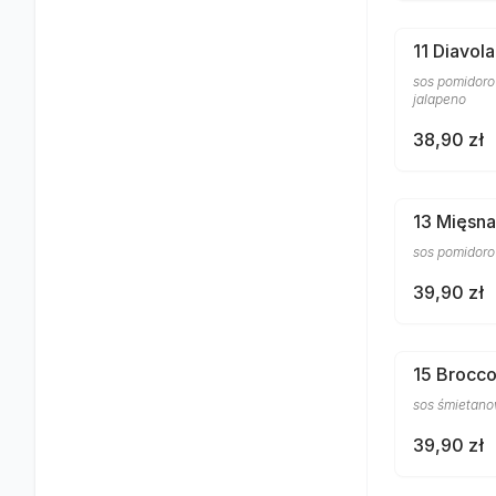
11 Diavola
sos pomidorow
jalapeno
38,90 zł
13 Mięsna
sos pomidorow
39,90 zł
15 Brocco
sos śmietanow
39,90 zł