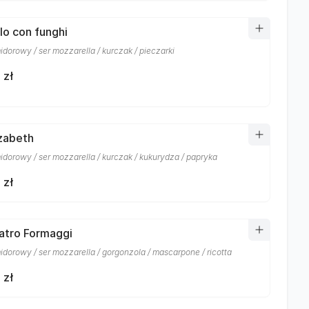
llo con funghi
dorowy / ser mozzarella / kurczak / pieczarki
 zł
izabeth
idorowy / ser mozzarella / kurczak / kukurydza / papryka
 zł
atro Formaggi
idorowy / ser mozzarella / gorgonzola / mascarpone / ricotta
 zł