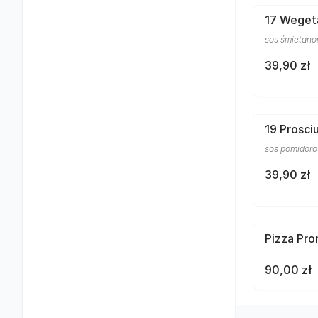
17 Weget
sos śmietanow
39,90 zł
19 Prosci
sos pomidorow
39,90 zł
Pizza Pro
90,00 zł