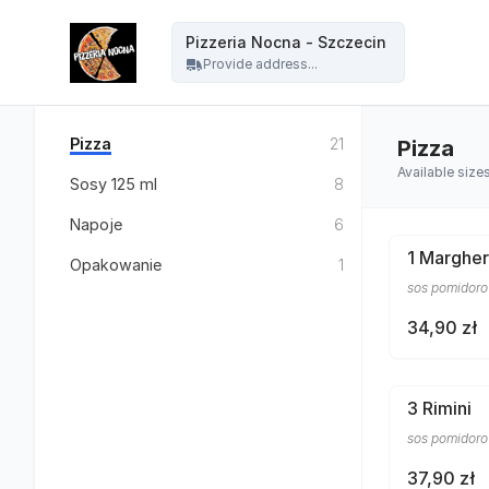
Pizzeria Nocna - Szczecin - Pizzeria Nocna - Szczecin
Pizzeria Nocna - Szczecin
Provide address...
Pizza
21
Pizza
Available size
Sosy 125 ml
8
Napoje
6
1 Margher
Opakowanie
1
sos pomidoro
34,90 zł
3 Rimini
sos pomidoro
37,90 zł