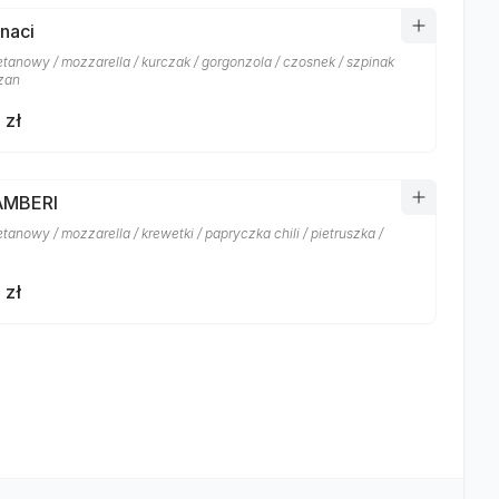
inaci
etanowy / mozzarella / kurczak / gorgonzola / czosnek / szpinak
zan
 zł
AMBERI
tanowy / mozzarella / krewetki / papryczka chili / pietruszka /
 zł