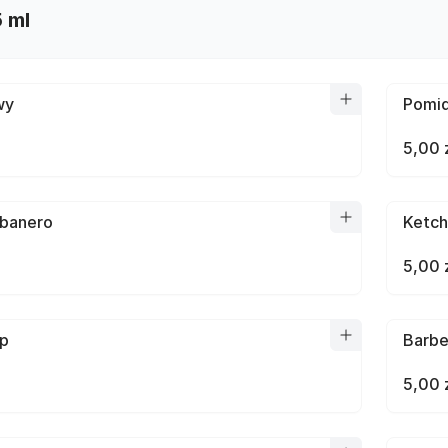
 ml
wy
Pomi
5,00 
banero
Ketc
5,00 
p
Barb
5,00 