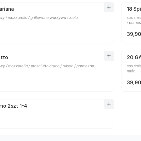
ariana
18 Sp
y / mozzarella / grillowane warzywa / zioła
sos śmi
/ parme
39,90
utto
20 G
y / mozzarella / prosciutto crudo / rukola / parmezan
sos śmie
miód
39,90
mo 2szt 1-4