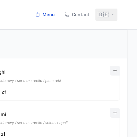
🇬🇧
menu
Contact
ghi
idorowy / ser mozzarella / pieczarki
 zł
ami
idorowy / ser mozzarella / salami napoli
 zł