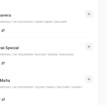
mavera
dorowy / ser mozzarella / salami napoli / pieczarki
 zł
aii Special
idorowy / ser mozzarella / kurczak / ananas / kukurydza
 zł
 Mafia
dorowy / ser mozzarella / szynka / bekon / pieczarki / cebula /
 zł