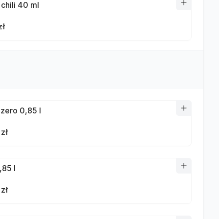
chili 40 ml
zł
 zero 0,85 l
 zł
,85 l
 zł